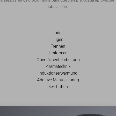
: le asesoraremos globalmente para que siempre pueda aprovechar t
fabricación.