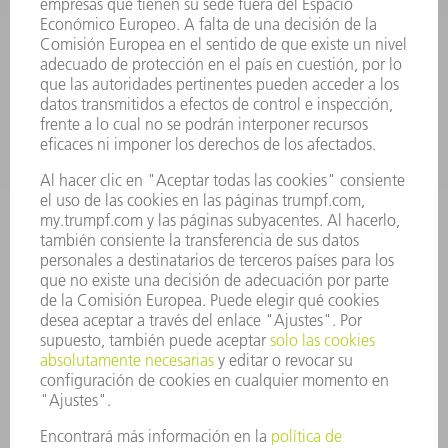
SOFTWARE
SERVICIOS
APLICACIONES
SECTORES
EMPRESA
CARRERA PROFESIONAL
OFERTAS DE TRABAJO
PERFIL DE LA EMPRESA
JUNTA DIRECTIVA
INFORME ANUAL
PRINCIPIOS CORPORATIVOS
CUMPLIMIENTO
SISTEMA DE INFORMADORES
SEGURIDAD
COMUNICADOS DE PRENSA
REVISTAS
SOSTENIBILIDAD
MEDIO AMBIENTE Y CLIMA
SOCIEDAD Y EMPRESA
GESTIÓN EMPRESARIAL