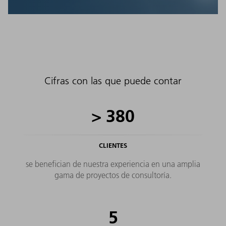
Para que pueda garantizar el avance sostenible de
sus procesos, si lo desea, le acompañamos en el
proceso de transformación de su producción. Por
ejemplo, en lo que respecta al control de la
producción basado en valores característicos y a una
gestión personalizada del área de producción.
Cifras con las que puede contar
>
380
CLIENTES
se benefician de nuestra experiencia en una amplia
gama de proyectos de consultoría.
5