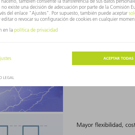
ción de semiconductores y fotovoltaica, el recubrimiento de vidrio
 calidad. Para ello se utilizan principalmente procesos PVD y PECVD
Capas perfectas, alta 
La gestión de arco íntegram
posibilita calidades de capa 
procesos reactivos exigentes
garantiza en todo momento u
uniforme y, por consiguiente
Mayor flexibilidad, cos