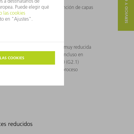
SERVICIO Y CONTACTO
 arquitectónico así como la obtención de capas
.
productividad
ente digital con energía de arco muy reducida
y tasas de deposición elevadas. Incluso en
, la TruPlasma Bipolar Serie 4000 (G2.1)
na alimentación eléctrica del proceso
, un estado de plasma estable.
tes reducidos