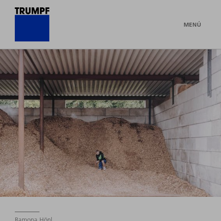
MENÚ
Ramona Hönl