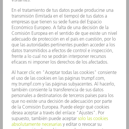
ELECTRÓNICA DE POTENCIA
HERRAMIENTAS PORTÁTILES
FÁBRICA INTELIGENTE
SOFTWARE
SERVICIOS
APLICACIONES
SECTORES
EMPRESA
CARRERA PROFESIONAL
OFERTAS DE TRABAJO
PERFIL DE LA EMPRESA
JUNTA DIRECTIVA
INFORME ANUAL
PRINCIPIOS CORPORATIVOS
CUMPLIMIENTO
SISTEMA DE INFORMADORES
SEGURIDAD
COMUNICADOS DE PRENSA
REVISTAS
SOSTENIBILIDAD
MEDIO AMBIENTE Y CLIMA
SOCIEDAD Y EMPRESA