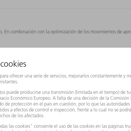
to. En combinación con la optimización de los movimientos de apr
la mayor base instalada de máquinas 3D en el ámbito de la estamp
es como X-Blast Technology, FastLine Cell Basic o ObserveLine Com