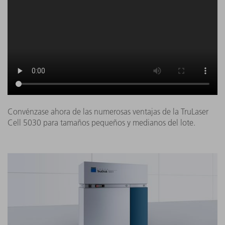
Convénzase ahora de las numerosas ventajas de la TruLaser
Cell 5030 para tamaños pequeños y medianos del lote.