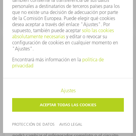
aplicaciones, tales como soldadura o corte.
Refrigerador con compresor
integrado
Con el refrigerador con compresor integrado podrá
sacar provecho de su temperatura de alimentación
máxima del agua de refrigeración de 38°C – así no
necesitará ningún refrigerador externo. Además, el
láser ocupa poco espacio, ya que la superficie total de
instalación no aumenta tampoco con el refrigerador
con compresor. El mando y la supervisión del
refrigerador se realiza a través del TruControl. Así
podrá cambiar el refrigerador completo o el circuito