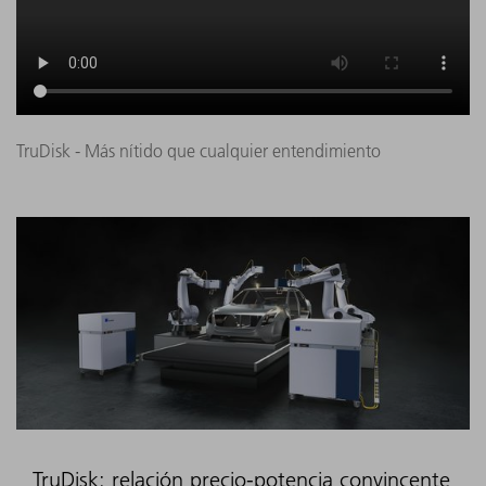
TruDisk - Más nítido que cualquier entendimiento
TruDisk: relación precio-potencia convincente