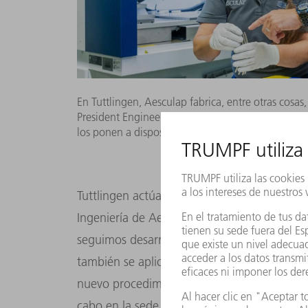
En Tuttlingen, Aesculap fabrica, entre otras cosas
President Engineering, y su equipo desarrollan c
los ponen a disposición de las fábricas de todo e
Tuttlingen actúa como «fábrica líder», como
Ingeniería de Aesculap en Tuttlingen: «A m
seguimos desarrollando procesos para luego 
también se aplica a los nuevos procedimien
nuevo procedimiento, las pruebas, cualificaci
cabo en la sede principal, tras lo cual se pr