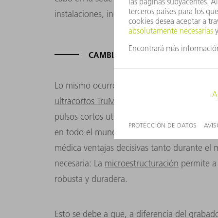
instalaciones, incluidos los estándares y pa
CAMBIAR PULSOS CORTOS POR U
Lo mismo ocurre actualmente con la introd
ultracortos TruMicro Mark
. Estos van a sust
pulsos cortos utilizados anteriormente en l
en todo el mundo. Con sus pulsos ultracorto
médica ventajas decisivas tanto durante el
necesaria: La
microestructuración
permite a 
robusta y duradera.
Esto se debe a que, a diferencia del grabad