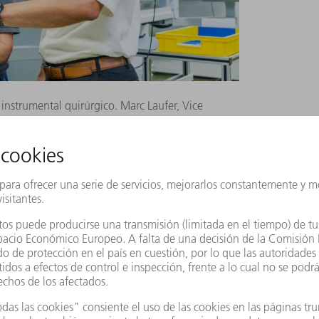
, instrumental quirúrgico. Marc Laufer, Vice
onstantemente los procesos de producción y luego
l mundo.
 dice Marc Laufer, Vicepresidente de
enudo somos líderes tecnológicos y
implantarlos a escala internacional». Esto
tos de producción: cuando se introduce un
ones y validaciones iniciales se llevan a
oporcionan a las demás fábricas las