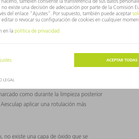
rámetros asociados.
LTRACORTOS
ucción de los nuevos
láseres de pulsos
ituir gradualmente a todos los láseres de
as instalaciones de producción de Aesculap
s, proporcionan al fabricante de tecnología
 marcado como durante la limpieza posterior
Aesculap aplicar una rotulación más
o, no existe una capa de óxido que se