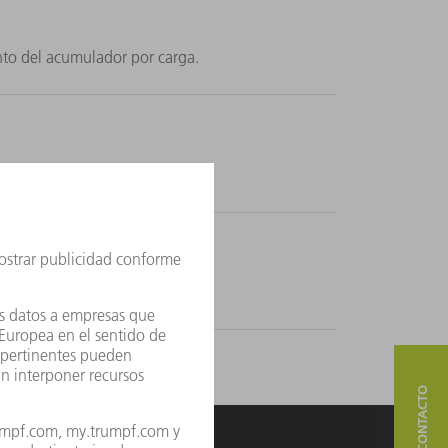
nto del acumulador por carga.
da.