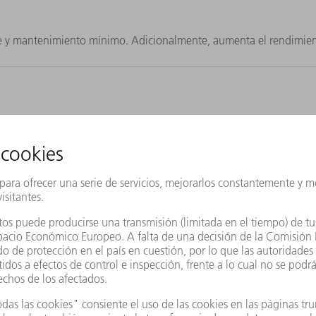
aste y mantenimiento mínimo. Adicionalmente, aumenta el rendimie
85 mm y perfiles en C, L y U. También indicada para chapa ondula
cceso
mentos de 45° fácilmente y sin necesidad de herramientas.