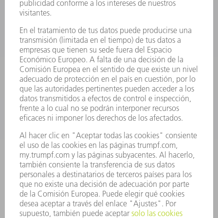
LÁSER
ELECTRÓNICA DE POTENCIA
HERRAMIENTAS PORTÁTILES
FÁBRICA INTELIGENTE
SOFTWARE
SERVICIOS
APLICACIONES
SECTORES
EMPRESA
CARRERA PROFESIONAL
OFERTAS DE TRABAJO
PERFIL DE LA EMPRESA
JUNTA DIRECTIVA
INFORME ANUAL
PRINCIPIOS CORPORATIVOS
CUMPLIMIENTO
SISTEMA DE INFORMADORES
SEGURIDAD
COMUNICADOS DE PRENSA
REVISTAS
SOSTENIBILIDAD
MEDIO AMBIENTE Y CLIMA