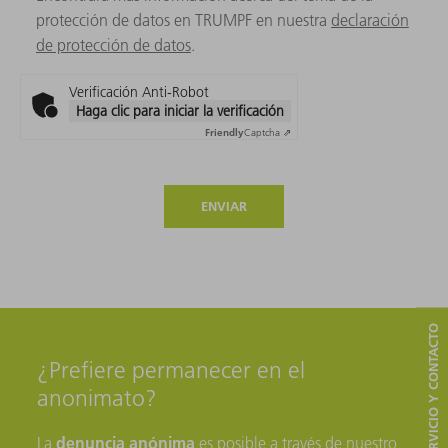
protección de datos en TRUMPF en nuestra
declaración
de protección de datos
.
Verificación Anti-Robot
Haga clic para iniciar la verificación
Friendly
Captcha ⇗
ENVIAR
SERVICIO Y CONTACTO
¿Prefiere permanecer en el
anonimato?
denuncia anónima
La
es posible a través de nuestro