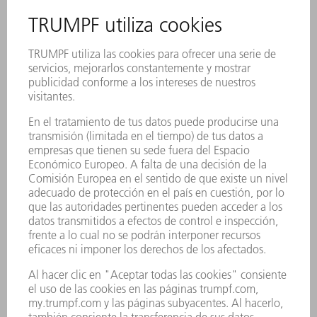
GRASA LUBRICANTE G1
900 g
0139440