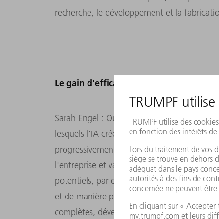
recherche, le développement et la fabricatio
Le gain d'efficacité obtenu grâce à l'IA p
Sarah Engel : Oui. Notre objectif est d'ident
lesquels l'IA crée une grande valeur ajoutée
progressivement. La valeur ajoutée de l'IA 
l'entreprise et varie en fonction des applica
potentiels, par exemple, nous pouvons trait
et de manière plus personnalisée, proposer 
complètes, développer des logiciels de mani