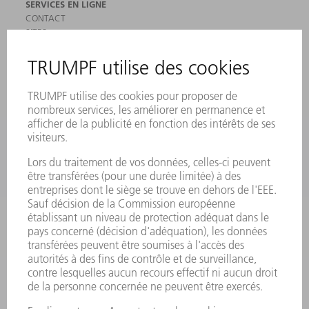
SERVICES EN LIGNE
CONTACT
SITES
MANIFESTATIONS ET DATES À RETENIR
INSCRIPTION À LA NEWSLETTER
MYTRUMPF
FICHES DE DONNÉES DE SÉCURITÉ
PRODUITS
MACHINES & SYSTÈMES
LASER
ELECTRONIQUE DE PUISSANCE
OUTILS ÉLECTRIQUES
SMART FACTORY
LOGICIEL
SERVICES
APPLICATIONS
SECTEURS D'ACTIVITÉ
ENTREPRISE
CARRIÈRE
OFFRES D'EMPLOI
PROFIL DE L'ENTREPRISE
CONSEIL D'ADMINISTRATION
RAPPORT ANNUEL