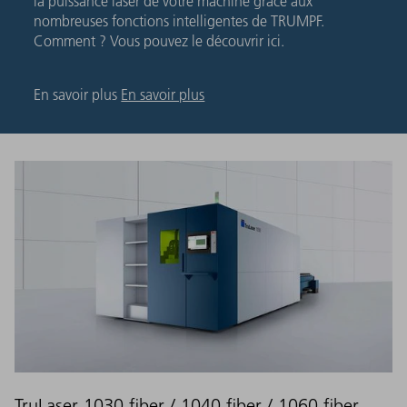
la puissance laser de votre machine grâce aux
nombreuses fonctions intelligentes de TRUMPF.
Comment ? Vous pouvez le découvrir ici.
En savoir plus
En savoir plus
TruLaser 1030 fiber / 1040 fiber / 1060 fiber