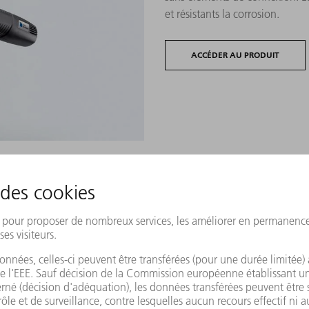
et résistants la corrosion.
ACCÉDER AU PRODUIT
TruTool TF 350 batterie 
Cette sertisseuse sans fil vous 
d'assembler durablement et en
d'un revêtement.
ACCÉDER AU PRODUIT