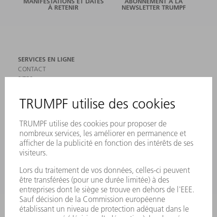
MANIFESTATIONS ET DATES
ABONNEMENT À LA
À RETENIR
NEWSLETTER TRUMPF
SERVICES EN LIGNE
CONTACT
SITES
MANIFESTATIONS ET DATES À RETENIR
INSCRIPTION À LA NEWSLETTER
MYTRUMPF
FICHES DE DONNÉES DE SÉCURITÉ
PRODUITS
MACHINES & SYSTÈMES
LASER
ELECTRONIQUE DE PUISSANCE
OUTILS ÉLECTRIQUES
SMART FACTORY
LOGICIEL
SERVICES
APPLICATIONS
SECTEURS D'ACTIVITÉ