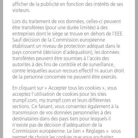
LASER
ELECTRONIQUE DE PUISSANCE
OUTILS ÉLECTRIQUES
SMART FACTORY
LOGICIEL
SERVICES
APPLICATIONS
SECTEURS D'ACTIVITÉ
ENTREPRISE
CARRIÈRE
OFFRES D'EMPLOI
PROFIL DE L'ENTREPRISE
CONSEIL D'ADMINISTRATION
RAPPORT ANNUEL
PRINCIPES FONDAMENTAUX DE L'ENTREPRISE
CONFORMITÉ
SYSTÈME D'ALERTE
SÉCURITÉ
COMMUNIQUÉS DE PRESSE
MAGAZINE
DURABILITÉ
ENVIRONNEMENT ET CLIMAT