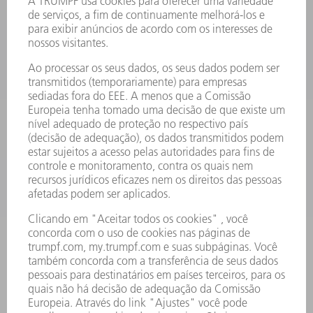
PRODUTOS
MÁQUINAS & SISTEMAS
LASER
ELETRÔNICA DE POTÊNCIA
FERRAMENTAS ELÉTRICAS
SMART FACTORY
SOFTWARE
SERVIÇOS
APLICAÇÕES
SETORES
EMPRESA
CARREIRA
OFERTAS DE EMPREGO
PERFIL DA EMPRESA
CONSELHO DE ADMINISTRAÇÃO
RELATÓRIO FINANCEIRO ANUAL
PRINCÍPIOS EMPRESARIAIS
COMPLIANCE
SISTEMA DE DENÚNCIAS
SEGURANÇA
COMUNICADOS À IMPRENSA
REVISTAS