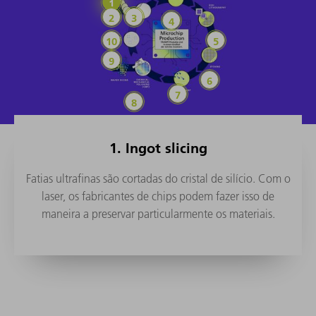
Ingot slicing
Bare wafer
Deposition
Photoresist coating
Testing
Litografia UVE
Wafer Dicing
Etching
Ion implant
Chemical Mechanical Polishing (
1. Ingot slicing
Fatias ultrafinas são cortadas do cristal de silício. Com o
laser, os fabricantes de chips podem fazer isso de
maneira a preservar particularmente os materiais.