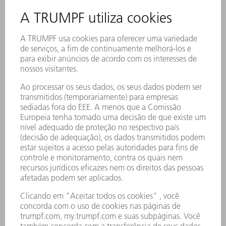
(IoT).
2. Inteligência artificial e centros de processamento
Chips poderosos permitem o processamento de grandes
quantidades de dados para aplicações de IA e análise de
big data.
3. Indústria automotiva
Nos veículos, os semicondutores são essenciais para
sistemas de assistência ao condutor, mobilidade elétrica,
infoentretenimento e condução autônoma.
4. Tecnologia médica
Eles permitem imagens precisas, sistemas de diagnóstico
e até mesmo dispositivos implantáveis.
5. Indústria e automação
Semicondutores fazem funcionar os sensores, comandos
e robôs da produção industrial.
microchips?
O que são chips de IA?
O que diz a lei de