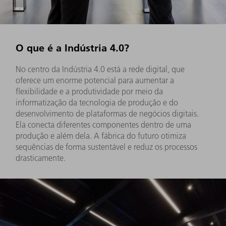
O que é a Indústria 4.0?
No centro da Indústria 4.0 está a rede digital, que
oferece um enorme potencial para aumentar a
flexibilidade e a produtividade por meio da
informatização da tecnologia de produção e do
desenvolvimento de plataformas de negócios digitais.
Ela conecta diferentes componentes dentro de uma
produção e além dela. A fábrica do futuro otimiza
sequências de forma sustentável e reduz os processos
drasticamente.