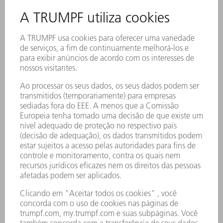
armazém, o tempo de produção e os custos
de processamento são drasticamente
reduzidos.
Nosso pacote completo inclui: TruLaser Center
7030 | TruBend Cell 5000 | STOPA compact II