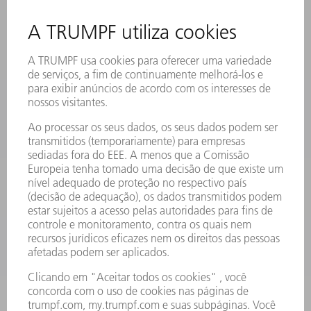
EVENTOS E DATAS
ASSINATURA DA NEWSLETTER
MYTRUMPF
FICHAS DE DADOS DE SEGURANÇA
PRODUTOS
MÁQUINAS & SISTEMAS
LASER
ELETRÔNICA DE POTÊNCIA
FERRAMENTAS ELÉTRICAS
SMART FACTORY
SOFTWARE
SERVIÇOS
APLICAÇÕES
SETORES
EMPRESA
CARREIRA
OFERTAS DE EMPREGO
PERFIL DA EMPRESA
CONSELHO DE ADMINISTRAÇÃO
RELATÓRIO FINANCEIRO ANUAL
PRINCÍPIOS EMPRESARIAIS
COMPLIANCE