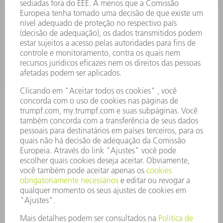
SOFTWARE
SERVIÇOS
APLICAÇÕES
SETORES
EMPRESA
CARREIRA
OFERTAS DE EMPREGO
PERFIL DA EMPRESA
CONSELHO DE ADMINISTRAÇÃO
RELATÓRIO FINANCEIRO ANUAL
PRINCÍPIOS EMPRESARIAIS
COMPLIANCE
SISTEMA DE DENÚNCIAS
SEGURANÇA
COMUNICADOS À IMPRENSA
REVISTAS
SUSTENTABILIDADE
MEIO AMBIENTE E CLIMA
SOCIAL E CORPORATIVO
ADMINISTRAÇÃO EMPRESARIAL