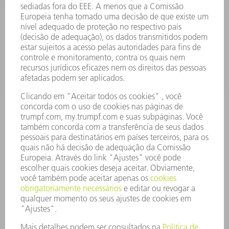
SOFTWARE
SERVIÇOS
APLICAÇÕES
SETORES
EMPRESA
CARREIRA
OFERTAS DE EMPREGO
PERFIL DA EMPRESA
CONSELHO DE ADMINISTRAÇÃO
RELATÓRIO FINANCEIRO ANUAL
PRINCÍPIOS EMPRESARIAIS
COMPLIANCE
SISTEMA DE DENÚNCIAS
SEGURANÇA
COMUNICADOS À IMPRENSA
REVISTAS
SUSTENTABILIDADE
MEIO AMBIENTE E CLIMA
SOCIAL E CORPORATIVO
ADMINISTRAÇÃO EMPRESARIAL