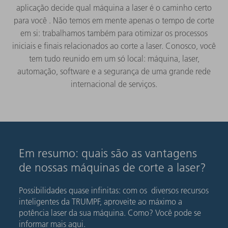
aplicação decide qual máquina a laser é o caminho certo
para você . Não temos em mente apenas o tempo de corte
em si: trabalhamos também para otimizar os processos
iniciais e finais relacionados ao corte a laser. Conosco, você
tem tudo reunido em um só local: máquina, laser,
automação, software e a segurança de uma grande rede
internacional de serviços.
Em resumo: quais são as vantagens
de nossas máquinas de corte a laser?
Possibilidades quase infinitas: com os diversos recursos
inteligentes da TRUMPF, aproveite ao máximo a
potência laser da sua máquina. Como? Você pode se
informar mais aqui.