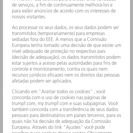
PRODUTOS
MÁQUINAS & SISTEMAS
LASER
ELETRÔNICA DE POTÊNCIA
FERRAMENTAS ELÉTRICAS
SMART FACTORY
SOFTWARE
SERVIÇOS
APLICAÇÕES
SETORES
EMPRESA
CARREIRA
OFERTAS DE EMPREGO
PERFIL DA EMPRESA
CONSELHO DE ADMINISTRAÇÃO
RELATÓRIO FINANCEIRO ANUAL
PRINCÍPIOS EMPRESARIAIS
COMPLIANCE
SISTEMA DE DENÚNCIAS
SEGURANÇA
COMUNICADOS À IMPRENSA
REVISTAS
SUSTENTABILIDADE