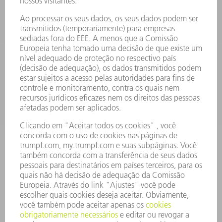
ELETRÔNICA DE POTÊNCIA
FERRAMENTAS ELÉTRICAS
SMART FACTORY
SOFTWARE
SERVIÇOS
APLICAÇÕES
SETORES
EMPRESA
CARREIRA
OFERTAS DE EMPREGO
PERFIL DA EMPRESA
CONSELHO DE ADMINISTRAÇÃO
RELATÓRIO FINANCEIRO ANUAL
PRINCÍPIOS EMPRESARIAIS
COMPLIANCE
SISTEMA DE DENÚNCIAS
SEGURANÇA
COMUNICADOS À IMPRENSA
REVISTAS
SUSTENTABILIDADE
MEIO AMBIENTE E CLIMA
SOCIAL E CORPORATIVO