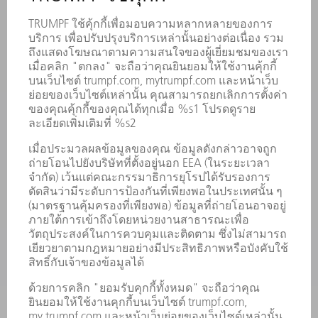
การติดต่อ
สถานที่ตั้ง
การจัดงานและกำหนดเวลา
การลงทะเบียนรับหนังสือพิมพ์
แผ่นข้อมูลด้านความปลอดภัย
ผลิตภัณฑ์
เครื่องจักร & ระบบ
เลเซอร์
เพาเวอร์อิเล็กทรอนิกส์
เครื่องมือไฟฟ้า
โรงงานอัจฉริยะ
ซอฟต์แวร์
บริการ
การใช้งาน
อุตสาหกรรมต่าง ๆ
บริษัท
อาชีพ
ข้อเสนอตำแหน่งงาน
โปรไฟล์บริษัท
คณะกรรมการบริหาร
รายงานประจำปี
หลักการดำเนินธุรกิจของบริษัท