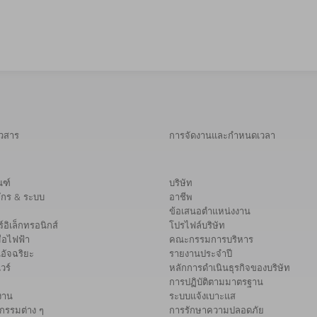
าวสาร
การจัดงานและกำหนดเวลา
ณฑ์
บริษัท
จักร & ระบบ
อาชีพ
ข้อเสนอตำแหน่งงาน
์อิเล็กทรอนิกส์
โปรไฟล์บริษัท
มือไฟฟ้า
คณะกรรมการบริหาร
อัจฉริยะ
รายงานประจำปี
วร์
หลักการดำเนินธุรกิจของบริษัท
การปฏิบัติตามมาตรฐาน
งาน
ระบบแจ้งเบาะแส
กรรมต่าง ๆ
การรักษาความปลอดภัย