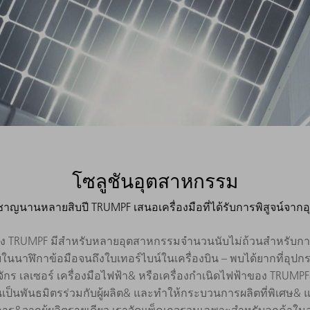
โซลูชันอุตสาหกรรม
ชาญนานหลายสิบปี TRUMPF เสนอเครื่องมือที่ได้รับการพิสูจน์จา
ของ TRUMPF มีสำหรับหลายอุตสาหกรรมจำนวนนับไม่ถ้วนสำหรับการใ
ยในนาฬิกาข้อมือจนถึงใบเทอร์ไบน์ในเครื่องบิน – พบได้ยากที่อ
งจักร เลเซอร์ เครื่องมือไฟฟ้า& หรือเครื่องกำเนิดไฟฟ้าของ TR
็นพันธมิตรร่วมกับผู้ผลิต& และทำให้กระบวนการผลิตที่พิเศษ& แ