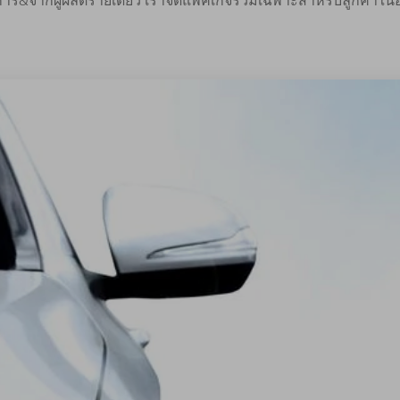
การ&จากผู้ผลิตรายเดียว เราจัดแพ็คเกจรวมเฉพาะสำหรับลูกค้าใ