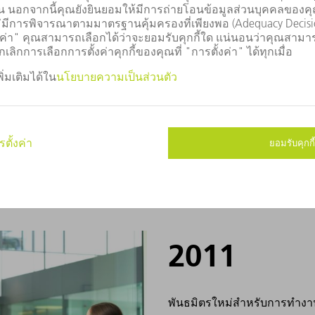
H 2010 ที่ Hannover ด้วย
นอ&โซลูชันที่ประหยัดสำหรับ
สเตท ด้วยเลเซอร์โซลิดสเตท
หน้าที่เร็วขึ้นสามเท่า ด้วย
ารถทำงานกับแผ่นที่บาง แต่ยัง
ยี่ยม
2011
พันธมิตรใหม่สำหรับการทำงา