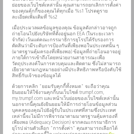
เครื่องจักร & ระบบ
เลเซอร์
เพาเวอร์อิเล็กทรอนิกส์
เครื่องมือไฟฟ้า
โรงงานอัจฉริยะ
ซอฟต์แวร์
บริการ
การใช้งาน
อุตสาหกรรมต่าง ๆ
บริษัท
อาชีพ
ข้อเสนอตำแหน่งงาน
โปรไฟล์บริษัท
คณะกรรมการบริหาร
รายงานประจำปี
หลักการดำเนินธุรกิจของบริษัท
การปฏิบัติตามมาตรฐาน
ระบบแจ้งเบาะแส
การรักษาความปลอดภัย
ข่าวประชาสัมพันธ์
แม็กกาซีน
ความยั่งยืน