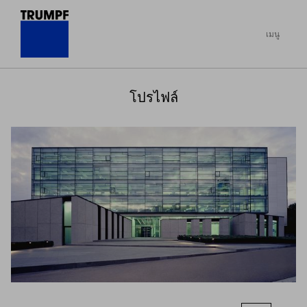
เมนู
โปรไฟล์