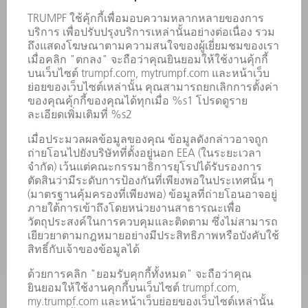
การติดต่อ
สถานที่ตั้ง
การจัดงานและกำหนดเวลา
การลงทะเบียนรับหนังสือพิมพ์
แผ่นข้อมูลด้านความปลอดภัย
ผลิตภัณฑ์
เครื่องจักร & ระบบ
เลเซอร์
เพาเวอร์อิเล็กทรอนิกส์
เครื่องมือไฟฟ้า
โรงงานอัจฉริยะ
ซอฟต์แวร์
บริการ
การใช้งาน
อุตสาหกรรมต่าง ๆ
บริษัท
อาชีพ
ข้อเสนอตำแหน่งงาน
โปรไฟล์บริษัท
คณะกรรมการบริหาร
รายงานประจำปี
หลักการดำเนินธุรกิจของบริษัท
การปฏิบัติตามมาตรฐาน