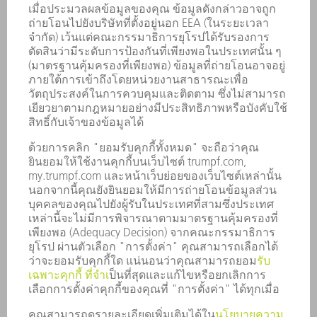
การติดต่อ
สถานที่ตั้ง
การจัดงานและกำหนดเวลา
การลงทะเบียนรับหนังสือพิมพ์
แผ่นข้อมูลด้านความปลอดภัย
ผลิตภัณฑ์
เครื่องจักร & ระบบ
เลเซอร์
เพาเวอร์อิเล็กทรอนิกส์
เครื่องมือไฟฟ้า
โรงงานอัจฉริยะ
ซอฟต์แวร์
บริการ
การใช้งาน
อุตสาหกรรมต่าง ๆ
บริษัท
อาชีพ
ข้อเสนอตำแหน่งงาน
โปรไฟล์บริษัท
คณะกรรมการบริหาร
รายงานประจำปี
หลักการดำเนินธุรกิจของบริษัท
การปฏิบัติตามมาตรฐาน