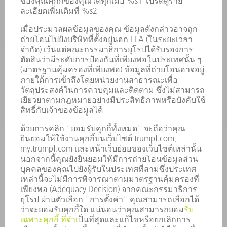
เพาเวอร์อิเล็กทรอนิกส์
เครื่องมือไฟฟ้า
โรงงานอัจฉริยะ
ซอฟต์แวร์
บริการ
การใช้งาน
อุตสาหกรรมต่าง ๆ
บริษัท
อาชีพ
ข้อเสนอตำแหน่งงาน
โปรไฟล์บริษัท
คณะกรรมการบริหาร
รายงานประจำปี
หลักการดำเนินธุรกิจของบริษัท
การปฏิบัติตามมาตรฐาน
ระบบแจ้งเบาะแส
การรักษาความปลอดภัย
ข่าวประชาสัมพันธ์
แม็กกาซีน
ความยั่งยืน
สิ่งแวดล้อมและการปรับอากาศ
สังคมและบริษัท