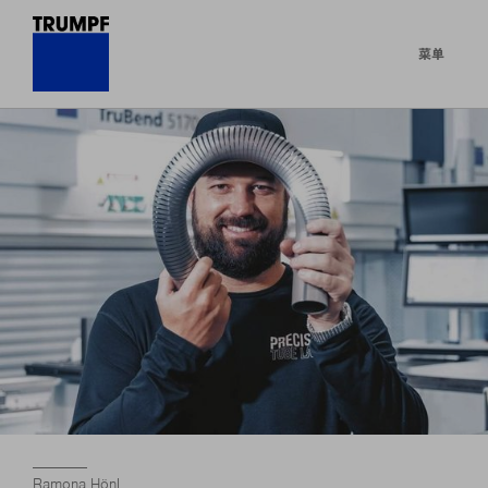
菜单
Ramona Hönl