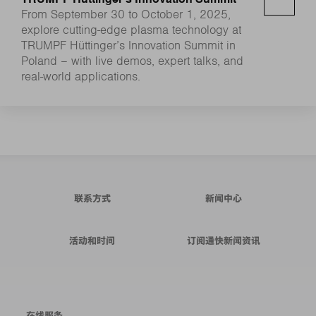
From September 30 to October 1, 2025,
explore cutting-edge plasma technology at
TRUMPF Hüttinger’s Innovation Summit in
Poland – with live demos, expert talks, and
real-world applications.
联系方式
新闻中心
活动和时间
订阅通快新闻资讯
在线服务