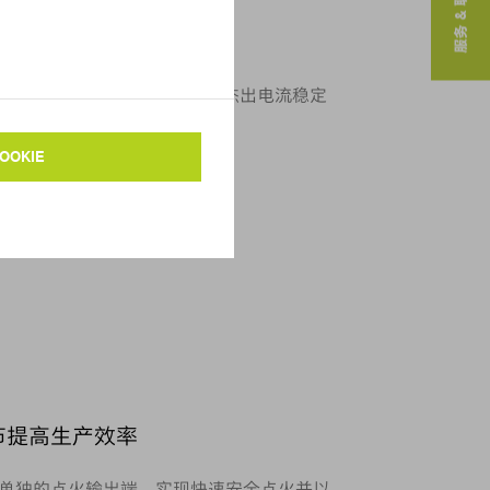
服务 & 联系人
件
000 系列的特殊功率与调节设计在实现杰出电流稳定
可再现的工艺条件。
节提高生产效率
单独的点火输出端，实现快速安全点火并以