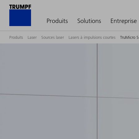
Produits
Solutions
Entreprise
Produits
Laser
Sources laser
Lasers à impulsions courtes
TruMicro S