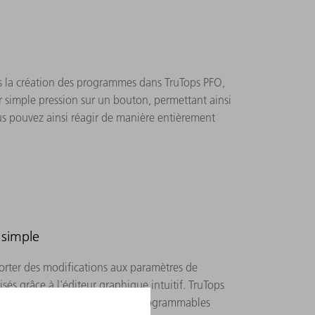
ès la création des programmes dans TruTops PFO,
r simple pression sur un bouton, permettant ainsi
s pouvez ainsi réagir de manière entièrement
 simple
orter des modifications aux paramètres de
és grâce à l'éditeur graphique intuitif. TruTops
 les optiques de focalisation programmables