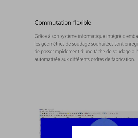
Commutation flexible
Grâce à son système informatique intégré « embar
les géométries de soudage souhaitées sont enregis
de passer rapidement d'une tâche de soudage à l'
automatisée aux différents ordres de fabrication.