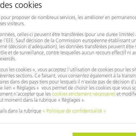
(PFO) de TRUMPF.
Formats CAO disponibles pour 
dxf, dwg, dxb, step, iges, brep