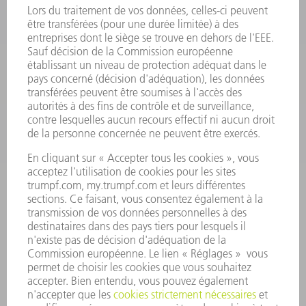
OUTILS ÉLECTRIQUES
SMART FACTORY
LOGICIEL
SERVICES
APPLICATIONS
SECTEURS D'ACTIVITÉ
ENTREPRISE
CARRIÈRE
OFFRES D'EMPLOI
PROFIL DE L'ENTREPRISE
CONSEIL D'ADMINISTRATION
RAPPORT ANNUEL
PRINCIPES FONDAMENTAUX DE L'ENTREPRISE
CONFORMITÉ
SYSTÈME D'ALERTE
SÉCURITÉ
COMMUNIQUÉS DE PRESSE
MAGAZINE
DURABILITÉ
ENVIRONNEMENT ET CLIMAT
SOCIAL ET SOCIÉTÉ
GESTION D'ENTREPRISE