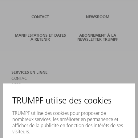
CONTACT
NEWSROOM
MANIFESTATIONS ET DATES
ABONNEMENT À LA
À RETENIR
NEWSLETTER TRUMPF
SERVICES EN LIGNE
CONTACT
SITES
MANIFESTATIONS ET DATES À RETENIR
INSCRIPTION À LA NEWSLETTER
MYTRUMPF
FICHES DE DONNÉES DE SÉCURITÉ
PRODUITS
MACHINES & SYSTÈMES
LASER
ELECTRONIQUE DE PUISSANCE