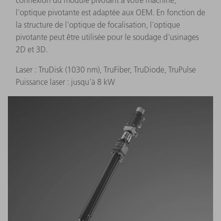
connexion du module pivotant à votre machine,
l'optique pivotante est adaptée aux OEM. En fonction de
la structure de l'optique de focalisation, l'optique
pivotante peut être utilisée pour le soudage d'usinages
2D et 3D.
Laser : TruDisk (1030 nm), TruFiber, TruDiode, TruPulse
Puissance laser : jusqu'à 8 kW