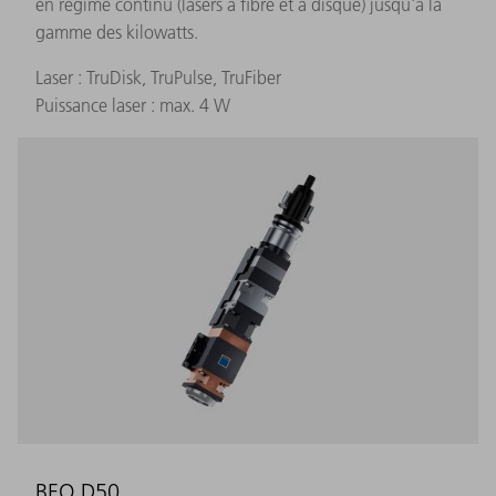
en régime continu (lasers à fibre et à disque) jusqu'à la
gamme des kilowatts.
Laser : TruDisk, TruPulse, TruFiber
Puissance laser : max. 4 W
BEO D50