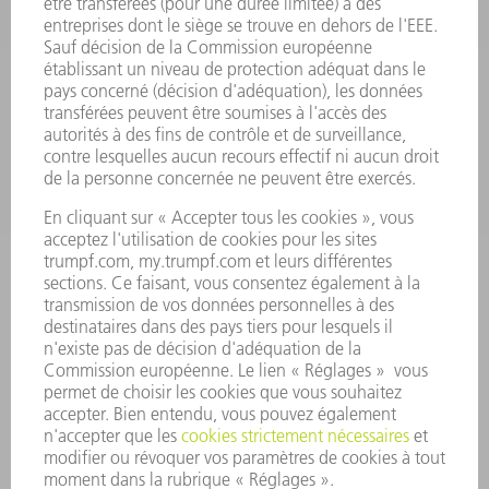
LOGICIEL
SERVICES
APPLICATIONS
SECTEURS D'ACTIVITÉ
ENTREPRISE
CARRIÈRE
OFFRES D'EMPLOI
PROFIL DE L'ENTREPRISE
CONSEIL D'ADMINISTRATION
RAPPORT ANNUEL
PRINCIPES FONDAMENTAUX DE L'ENTREPRISE
CONFORMITÉ
SYSTÈME D'ALERTE
SÉCURITÉ
COMMUNIQUÉS DE PRESSE
MAGAZINE
DURABILITÉ
ENVIRONNEMENT ET CLIMAT
SOCIAL ET SOCIÉTÉ
GESTION D'ENTREPRISE