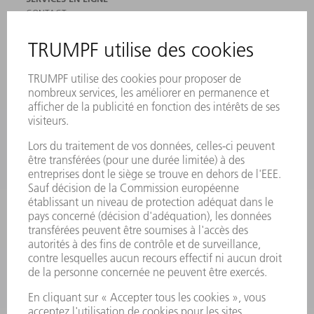
CONTACT
SITES
MANIFESTATIONS ET DATES À RETENIR
INSCRIPTION À LA NEWSLETTER
FICHES DE DONNÉES DE SÉCURITÉ
PRODUITS
MACHINES & SYSTÈMES
LASER
ELECTRONIQUE DE PUISSANCE
OUTILS ÉLECTRIQUES
SMART FACTORY
LOGICIEL
SERVICES
APPLICATIONS
SECTEURS D'ACTIVITÉ
ENTREPRISE
CARRIÈRE
OFFRES D'EMPLOI
PROFIL DE L'ENTREPRISE
CONSEIL D'ADMINISTRATION
RAPPORT ANNUEL
PRINCIPES FONDAMENTAUX DE L'ENTREPRISE