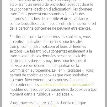
APPLICATIONS
SECTEURS D'ACTIVITÉ
ENTREPRISE
CARRIÈRE
OFFRES D'EMPLOI
PROFIL DE L'ENTREPRISE
CONSEIL D'ADMINISTRATION
RAPPORT ANNUEL
PRINCIPES FONDAMENTAUX DE L'ENTREPRISE
CONFORMITÉ
SYSTÈME D'ALERTE
SÉCURITÉ
COMMUNIQUÉS DE PRESSE
MAGAZINE
DURABILITÉ
ENVIRONNEMENT ET CLIMAT
SOCIAL ET SOCIÉTÉ
GESTION D'ENTREPRISE