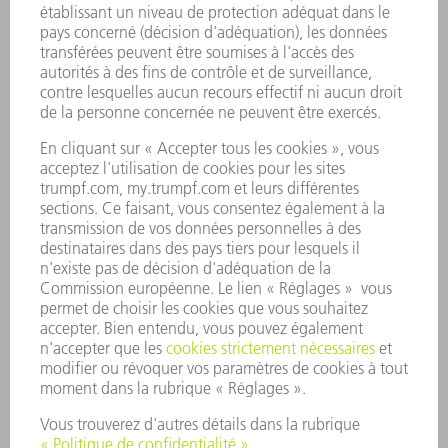
APPLICATIONS
SECTEURS D'ACTIVITÉ
ENTREPRISE
CARRIÈRE
OFFRES D'EMPLOI
PROFIL DE L'ENTREPRISE
CONSEIL D'ADMINISTRATION
RAPPORT ANNUEL
PRINCIPES FONDAMENTAUX DE L'ENTREPRISE
CONFORMITÉ
SYSTÈME D'ALERTE
SÉCURITÉ
COMMUNIQUÉS DE PRESSE
MAGAZINE
DURABILITÉ
ENVIRONNEMENT ET CLIMAT
SOCIAL ET SOCIÉTÉ
GESTION D'ENTREPRISE