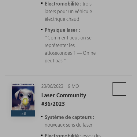
Électromobilité :
trois
lasers pour un véhicule
électrique chaud
Physique laser :
"Comment peut-on se
représenter les
attosecondes ? — On ne
peut pas."
23/06/2023
9 MO
Laser Community
#36/2023
pdf
Système de capteurs :
nouveaux sens du laser
Electromobilité :
essor des