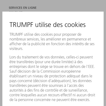
SERVICES EN LIGNE
CONTACT
SITES
MANIFESTATIONS ET DATES À RETENIR
INSCRIPTION À LA NEWSLETTER
FICHES DE DONNÉES DE SÉCURITÉ
PRODUITS
MACHINES & SYSTÈMES
LASER
ELECTRONIQUE DE PUISSANCE
OUTILS ÉLECTRIQUES
SMART FACTORY
LOGICIEL
SERVICES
APPLICATIONS
SECTEURS D'ACTIVITÉ
ENTREPRISE
CARRIÈRE
OFFRES D'EMPLOI
PROFIL DE L'ENTREPRISE
CONSEIL D'ADMINISTRATION