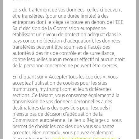
ELECTRONIQUE DE PUISSANCE
OUTILS ÉLECTRIQUES
SMART FACTORY
LOGICIEL
SERVICES
APPLICATIONS
SECTEURS D'ACTIVITÉ
ENTREPRISE
CARRIÈRE
OFFRES D'EMPLOI
PROFIL DE L'ENTREPRISE
CONSEIL D'ADMINISTRATION
RAPPORT ANNUEL
PRINCIPES FONDAMENTAUX DE L'ENTREPRISE
CONFORMITÉ
SYSTÈME D'ALERTE
SÉCURITÉ
COMMUNIQUÉS DE PRESSE
MAGAZINE
DURABILITÉ
ENVIRONNEMENT ET CLIMAT
SOCIAL ET SOCIÉTÉ
GESTION D'ENTREPRISE