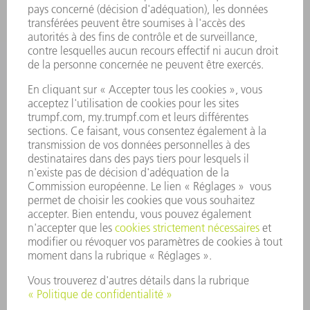
SECTEURS D'ACTIVITÉ
ENTREPRISE
CARRIÈRE
OFFRES D'EMPLOI
PROFIL DE L'ENTREPRISE
CONSEIL D'ADMINISTRATION
RAPPORT ANNUEL
PRINCIPES FONDAMENTAUX DE L'ENTREPRISE
CONFORMITÉ
SYSTÈME D'ALERTE
SÉCURITÉ
COMMUNIQUÉS DE PRESSE
MAGAZINE
DURABILITÉ
ENVIRONNEMENT ET CLIMAT
SOCIAL ET SOCIÉTÉ
GESTION D'ENTREPRISE