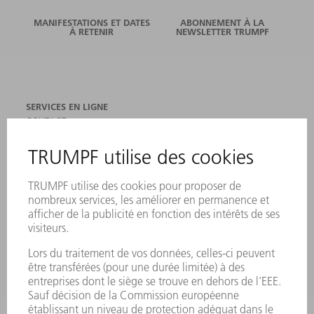
MANIFESTATIONS ET DATES
ABONNEMENT À LA
À RETENIR
NEWSLETTER TRUMPF
SERVICES EN LIGNE
CONTACT
SITES
MANIFESTATIONS ET DATES À RETENIR
INSCRIPTION À LA NEWSLETTER
FICHES DE DONNÉES DE SÉCURITÉ
PRODUITS
MACHINES & SYSTÈMES
LASER
ELECTRONIQUE DE PUISSANCE
OUTILS ÉLECTRIQUES
SMART FACTORY
LOGICIEL
SERVICES
APPLICATIONS